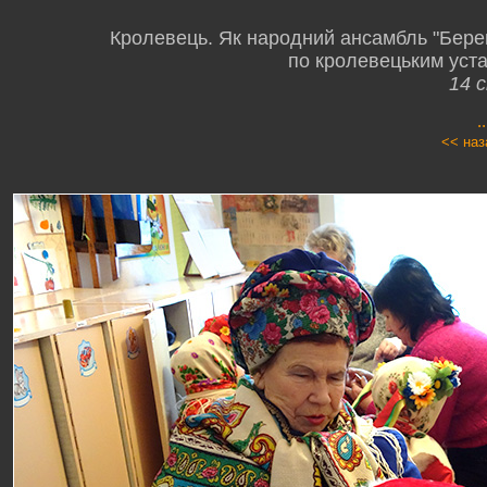
Кролевець. Як народний ансамбль "Берег
по кролевецьким уста
14 с
.
<< наз