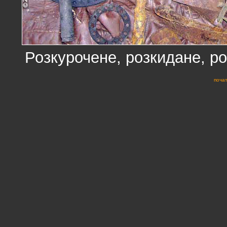
Розкурочене, розкидане, ро
почат