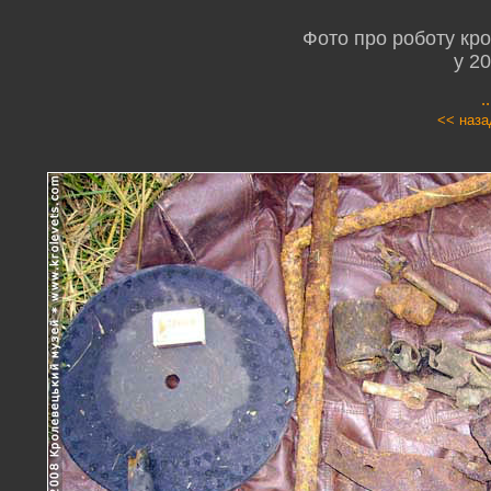
Фото про роботу кр
у 2
.
<< наза