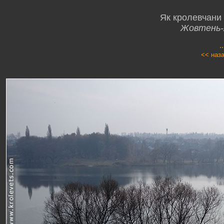
Як кролевчани 
Жовтень-
.
<< наз