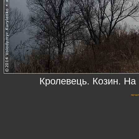
Кролевець. Козин. На 
почат