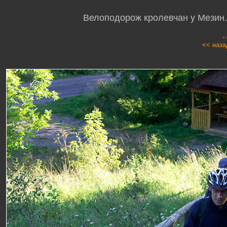
Велоподорож кролевчан у Мезин. 
.
<< наза