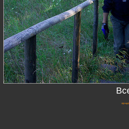
Вс
почат