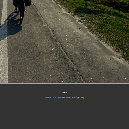
***
почати (зупинити) слайдшоу