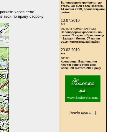
Велоподорож кролевчан до
ставу, що біля села Прогрес.
14 липня 2019, Кролевецький
Проїхати через село
район
ивіться по праву сторону.
10.07.2019
***
ФОТО з КОМЕНТАРЯМИ:
Велоподорож кролевчан по
селам: Прогрес - Ярославець
- Зазірки - Локня. 07 липня
2019, Кролевецький район
20.02.2019
***
ФОТО:
Кролевець. Вшанування
пам'яті Героїв Небесної
Сотні. 20 лютого 2019 року
---
(архів новин...)