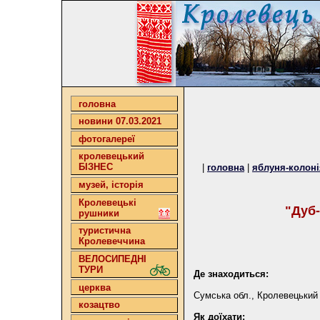
головна
новини 07.03.2021
фотогалереї
кролевецький
БІЗНЕС
|
головна
|
яблуня-колоні
музей, історія
Кролевецькі
"Дуб-
рушники
туристична
Кролевеччина
ВЕЛОСИПЕДНІ
ТУРИ
Де знаходиться:
церква
Сумська обл., Кролевецький 
козацтво
Як доїхати: