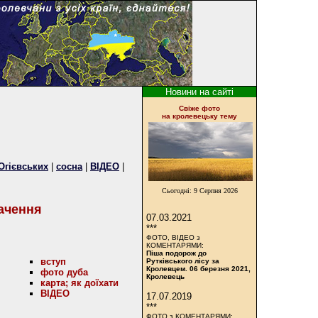
Новини на сайті
Cвіже фото
на кролевецьку тему
Огієвських
|
сосна
|
ВІДЕО
|
Сьогодні:
9 Серпня 2026
начення
07.03.2021
***
ФОТО, ВІДЕО з
КОМЕНТАРЯМИ:
Піша подорож до
вступ
Рутківського лісу за
Кролевцем. 06 березня 2021,
фото дуба
Кролевець
карта; як доїхати
ВІДЕО
17.07.2019
***
ФОТО з КОМЕНТАРЯМИ: