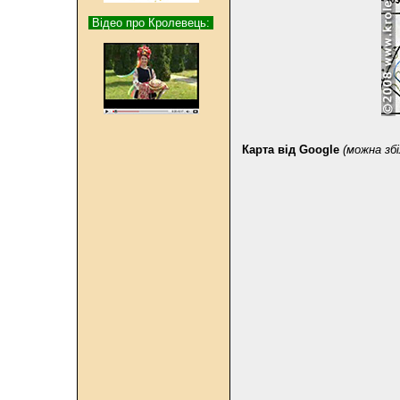
Відео про Кролевець:
Карта від Google
(можна зб