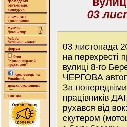
вулиц
громадські
організації,
конкурси
03 лис
знамениті
кролевчани
музика:
фольклор
help for
Krolevets visitors
03 листопада 20
форум
на перехресті 
блог
"Кролевецький
вулиці 8-го Бер
щоденник"
ЧЕРГОВА автоп
Кролевець на
Facebook
За попередніми
дошка оголошень
new!
працівників ДАІ
контакт
рухався від вок
скутером (мото