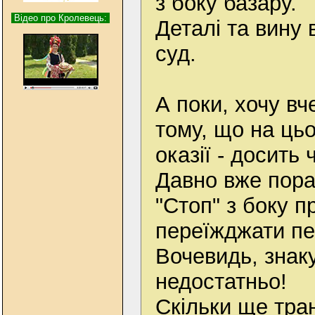
з боку базару.
Відео про Кролевець:
Деталі та вину 
суд.
А поки, хочу вч
тому, що на цьо
оказії - досить
Давно вже пора
"Стоп" з боку п
переїжджати пе
Вочевидь, знаку
недостатньо!
Скільки ще тра