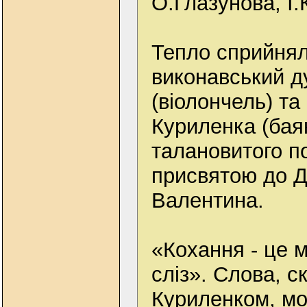
О.Глазунова, I.
Тепло сприйнял
виконавський д
(віолончель) т
Куриленка (бая
талановитого п
присвятою до Д
Валентина.
«Кохання - це м
сліз». Слова, 
Куриленком, мо