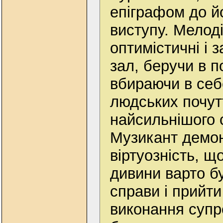
епіграфом до й
виступу. Мелодії
оптимістичні і 
зал, беручи в п
вбираючи в себе
людських почут
найсильнішого 
Музикант демон
віртуозність, щ
дивини варто б
справи і прийти
виконання суп