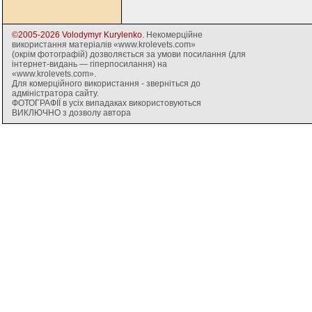
©2005-2026 Volodymyr Kurylenko
. Некомерційне
використання матеріалів «www.krolevets.com»
(окрім фотографій) дозволяється за умови посилання (для
інтернет-видань — гіперпосилання) на
«www.krolevets.com».
Для комерційного використання - зверніться до
адміністратора сайту.
ФОТОГРАФІЇ в усіх випадаках використовуються
ВИКЛЮЧНО з дозволу автора