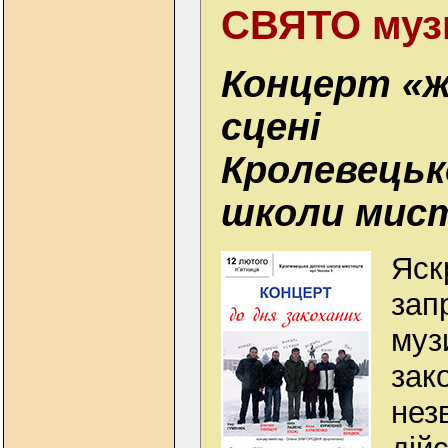
СВЯТО музи
Концерт «ж
сцені
Кролевецьк
школи мис
Яскр
зап
муз
зак
нез