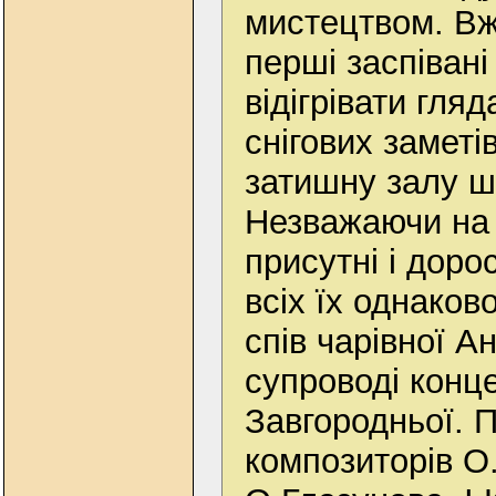
мистецтвом. Вж
перші заспівані
відігрівати гляд
снігових заметі
затишну залу ш
Незважаючи на 
присутні і дорос
всіх їх однако
спів чарівної А
супроводі конц
Завгородньої. 
композиторів О