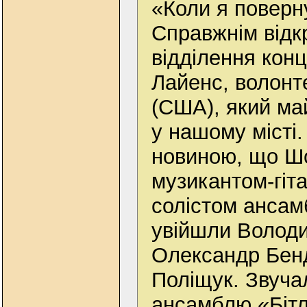
«Коли я поверн
Справжнім відк
відділення кон
Лайенс, волонт
(США), який ма
у нашому місті.
новиною, що Ш
музикантом-гіт
солістом ансам
увійшли Волод
Олександр Бен
Поліщук. Звуча
ансамблю «Бітл