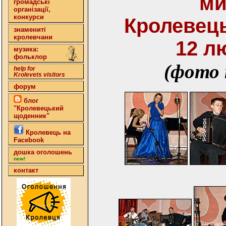
ми
громадські
організації,
конкурси
Кролевець
знамениті
кролевчани
12 л
музика:
фольклор
(фото
help for
Krolevets visitors
форум
блог
"Кролевецький
щоденник"
Кролевець на
Facebook
дошка оголошень
new!
контакт