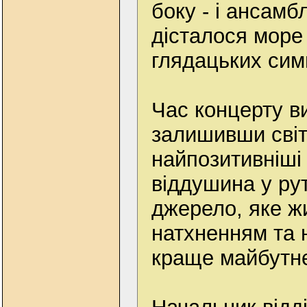
боку - і ансамбл
дісталося море 
глядацьких сим
Час концерту в
залишивши світл
найпозитивніші 
віддушина у рут
джерело, яке ж
натхненням та 
краще майбутн