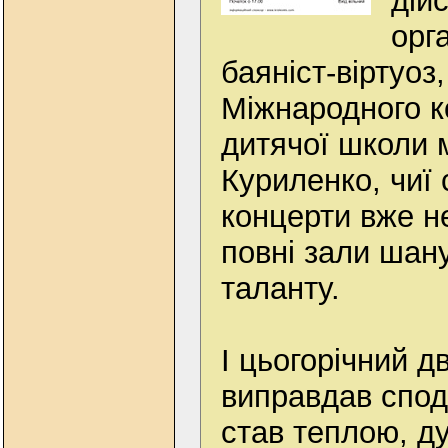
дій
орг
баяніст-віртуоз
Міжнародного к
дитячої школи 
Куриленко, чиї 
концерти вже н
повні зали шан
таланту.
І цьогорічний д
виправдав споді
став теплою, д