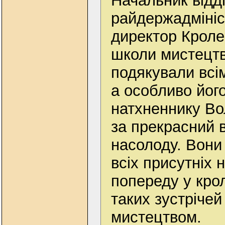
Начальник відді
райдержадмініст
директор Кроле
школи мистецтв
подякували всі
а особливо його
натхненнику Во
за прекрасний в
насолоду. Вони
всіх присутніх 
попереду у кро
таких зустрічей
мистецтвом.