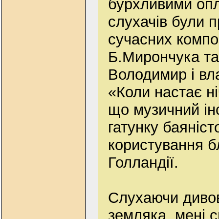
бурхливими опл
слухачів були 
сучасних компо
Б.Мирончука та
Володимир і вл
«Коли настає ні
що музичний ін
гатунку баяніст
користування б
Голландії.
Слухаючи диво
земляка, мені с