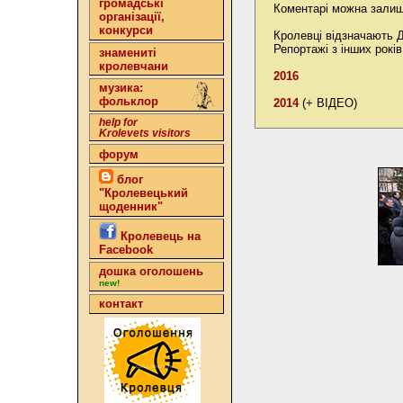
громадські
Коментарі можна залиш
організації,
конкурси
Кролевці відзначають Д
Репортажі з інших років
знамениті
кролевчани
2016
музика:
фольклор
2014
(+ ВІДЕО)
help for
Krolevets visitors
форум
блог
"Кролевецький
щоденник"
Кролевець на
Facebook
дошка оголошень
new!
контакт