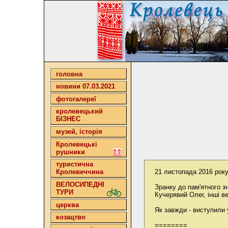
головна
новини 07.03.2021
фотогалереї
кролевецький
БІЗНЕС
музей, історія
Кролевецькі
рушники
туристична
21 листопада 2016 року
Кролевеччина
ВЕЛОСИПЕДНІ
Зранку до пам'ятного з
ТУРИ
Кучерявий Олег, інші ве
церква
Як завжди - виступили у
козацтво
========