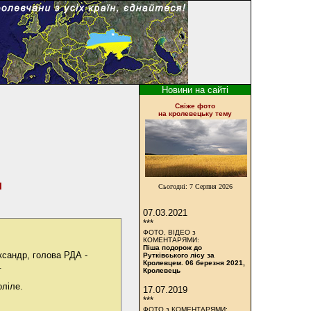
Новини на сайті
Cвіже фото
на кролевецьку тему
и
Сьогодні:
7 Серпня 2026
07.03.2021
***
ФОТО, ВІДЕО з
КОМЕНТАРЯМИ:
Піша подорож до
ксандр, голова РДА -
Рутківського лісу за
Кролевцем. 06 березня 2021,
.
Кролевець
оліле.
17.07.2019
***
ФОТО з КОМЕНТАРЯМИ: