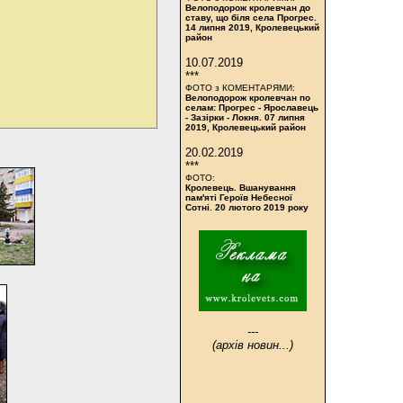
Велоподорож кролевчан до
ставу, що біля села Прогрес.
14 липня 2019, Кролевецький
район
10.07.2019
***
ФОТО з КОМЕНТАРЯМИ:
Велоподорож кролевчан по
селам: Прогрес - Ярославець
- Зазірки - Локня. 07 липня
2019, Кролевецький район
20.02.2019
***
ФОТО:
Кролевець. Вшанування
пам'яті Героїв Небесної
Сотні. 20 лютого 2019 року
---
(архів новин...)