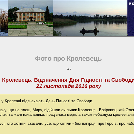
Фото про Кролевець
***
Кролевець. Відзначення Дня Гідності та Свобод
21 листопада 2016 року
 у Кролевці відзначають День Гідності та Свободи.
наку, що на площі Миру, підійшли очільник Кролевця - Бобровицький Оле
ликі та малі начальники, працівники мерії, а також небайдужі кролевчани
сі, хто хотіли, сказали, усе, що хотіли - без папірця, про Героїв, про наб