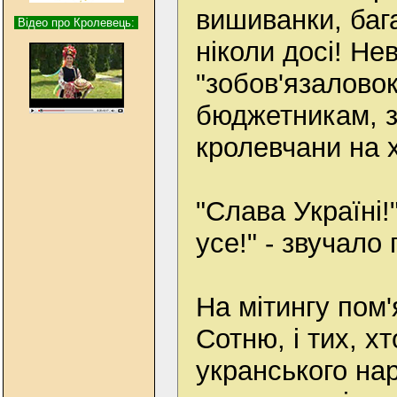
вишиванки, бага
Відео про Кролевець:
ніколи досі! Н
"зобов'язаловок
бюджетникам, з
кролевчани на 
"Слава Україні!
усе!" - звучало
На мітингу пом'
Сотню, і тих, хт
укранського на