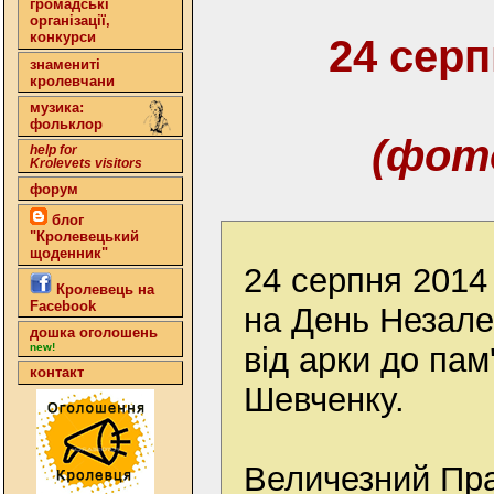
громадські
організації,
конкурси
24 серп
знамениті
кролевчани
музика:
фольклор
(фот
help for
Krolevets visitors
форум
блог
"Кролевецький
щоденник"
24 серпня 2014 
Кролевець на
Facebook
на День Незале
дошка оголошень
від арки до пам
new!
контакт
Шевченку.
Величезний Пра