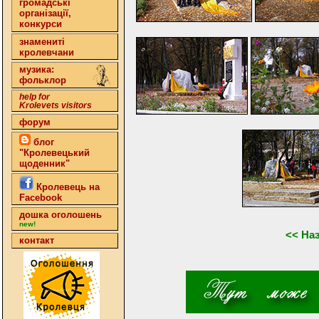
громадські
організації,
конкурси
знамениті
кролевчани
музика:
фольклор
help for
Krolevets visitors
форум
блог
"Кролевецький
щоденник"
Кролевець на
Facebook
дошка оголошень
new!
<< На
контакт