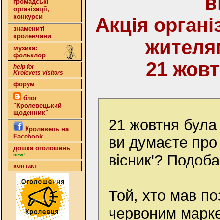
в
громадські
організації,
конкурси
Акція орган
знамениті
кролевчани
жителя
музика:
фольклор
21 жовт
help for
Krolevets visitors
форум
блог
"Кролевецький
щоденник"
21 жовтня була
Кролевець на
Facebook
ви думаєте про
дошка оголошень
вісник'? Подоба
new!
контакт
Той, хто мав по
червоним марке