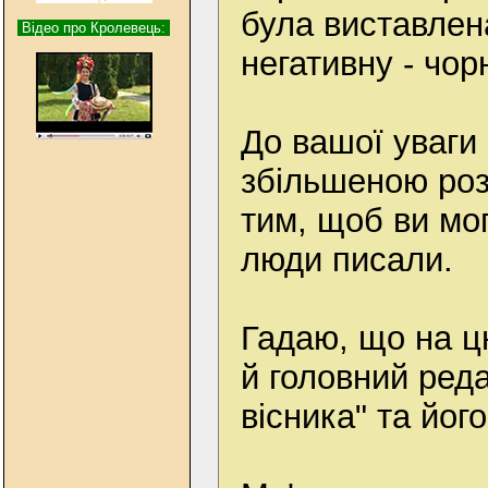
була виставлена
Відео про Кролевець:
негативну - чор
До вашої уваги 
збільшеною роз
тим, щоб ви мо
люди писали.
Гадаю, що на ц
й головний ред
вісника" та йог