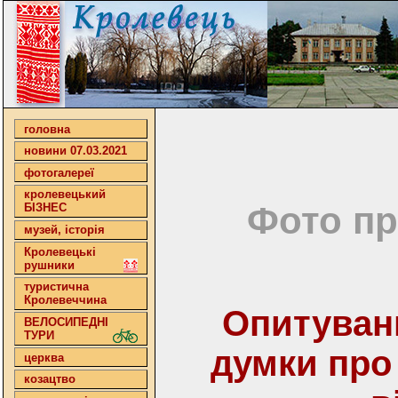
головна
новини 07.03.2021
фотогалереї
кролевецький
Фото пр
БІЗНЕС
музей, історія
Кролевецькі
рушники
туристична
Кролевеччина
Опитуван
ВЕЛОСИПЕДНІ
ТУРИ
думки про
церква
козацтво