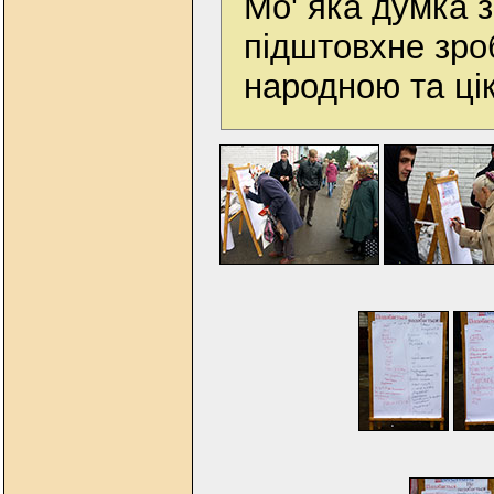
Мо' яка думка з
підштовхне зроб
народною та ці