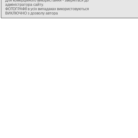
Для комерційного використання - зверніться до
адміністратора сайту.
ФОТОГРАФІЇ в усіх випадаках використовуються
ВИКЛЮЧНО з дозволу автора