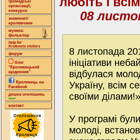
любіть і всі
громадські
організації,
конкурси
08 листо
знамениті
кролевчани
музика:
фольклор
help for
Krolevets visitors
8 листопада 201
форум
ініціативи неб
блог
"Кролевецький
відбулася моло
щоденник"
Україну, всім с
Кролевець на
Facebook
своїми ділами!
дошка оголошень
new!
контакт
У програмі були
молоді, встано