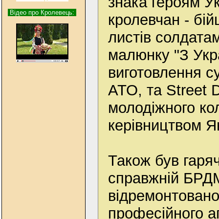
знака героям Ук
Відео про Кролевець:
кролевчан - бій
листів солдатам
малюнку "З Укра
виготовлення су
АТО, та Street 
молодіжного ко
керівництвом Я
Також був гаря
справжній БРД
відремонтовано
професійного а