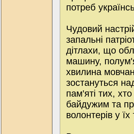
потреб українсь
Чудовий настрій
запальні патріот
дітлахи, що обл
машину, полум'
хвилина мовчанн
зостануться над
пам'яті тих, хт
байдужим та пр
волонтерів у їх 