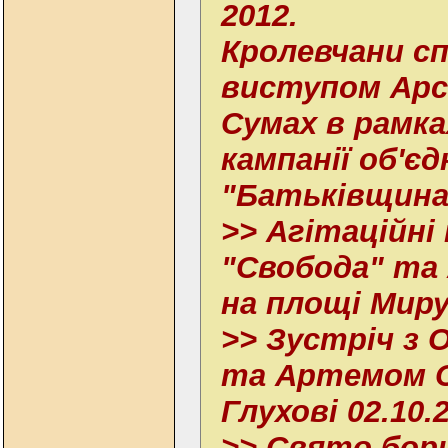
2012.
Кролевчани с
виступом Арс
Сумах в рамка
кампанії об'єд
"Батьківщина
>> Агітаційні
"Свобода" та
на площі Миру
>> Зустріч з 
та Артемом С
Глухові 02.10.
>> Свято борщ