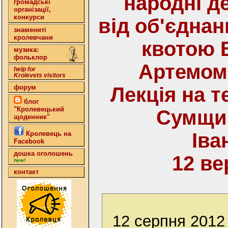
народні д
громадські
організації,
конкурси
від об'єднан
знамениті
кролевчани
квотою 
музика:
фольклор
Артемом
help for
Krolevets visitors
форум
Лекція на 
блог
"Кролевецький
Сумщин
щоденник"
Іва
Кролевець на
Facebook
дошка оголошень
12 ве
new!
контакт
12 серпня 2012 