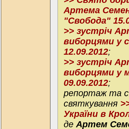
Артема Семен
"Свобода" 15.
>> зустріч Ар
виборцями у с
12.09.2012
;
>> зустріч Ар
виборцями у м
09.09.2012
;
репортаж та 
святкування
>
України в Крол
де
Артем Семе