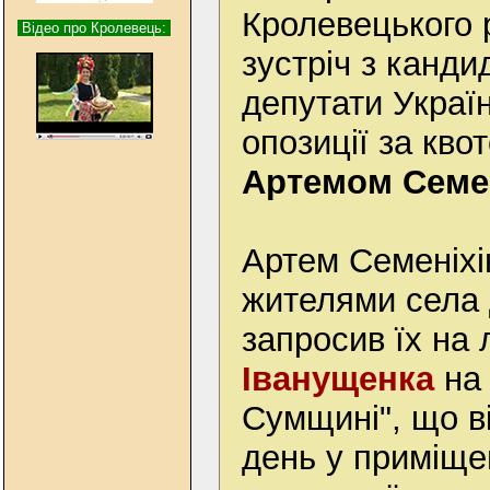
Кролевецького 
Відео про Кролевець:
зустріч з канди
депутати Україн
опозиції за кв
Артемом Семе
Артем Семеніхі
жителями села 
запросив їх на
Іванущенка
на 
Сумщині", що в
день у приміще