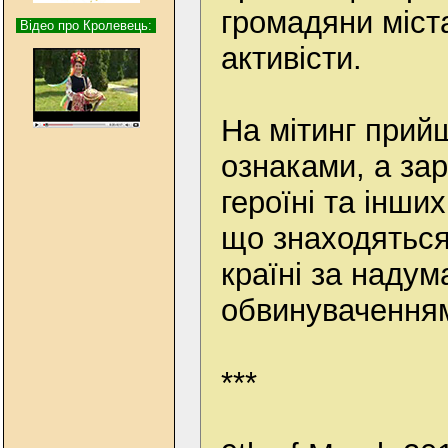
громадяни міста
Відео про Кролевець:
активісти.
На мітинг прий
ознаками, а зар
героїні та інших
що знаходяться 
країні за наду
обвинувачення
***