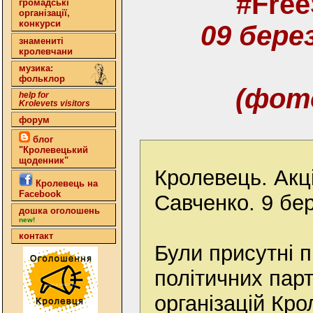
#Fre
громадські
організації,
конкурси
09 бере
знамениті
кролевчани
музика:
фольклор
(фот
help for
Krolevets visitors
форум
блог
"Кролевецький
щоденник"
Кролевець. Акці
Кролевець на
Facebook
Савченко. 9 бе
дошка оголошень
new!
контакт
Були присутні 
політичних парт
організацій Кро