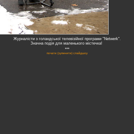
Журналісти з голандської телевізійної програми "Netwerk".
Значна подія для маленького містечка!
***
почати (зупинити) слайдшоу