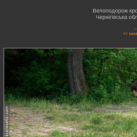
Велоподорож кро
Чернігівська об
.
<< наз