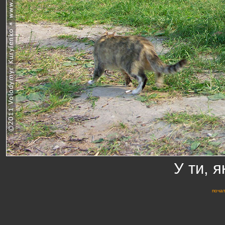
У ти, 
почат