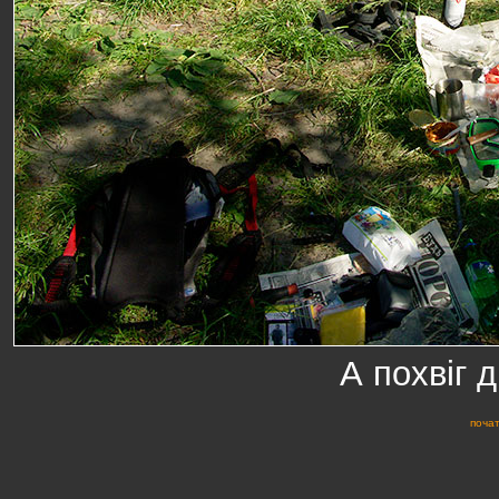
А похвіг д
почат