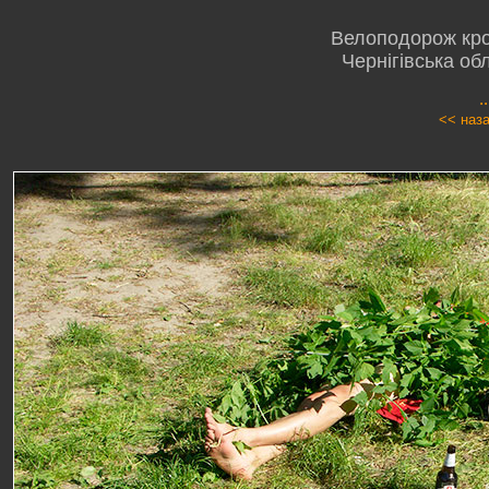
Велоподорож кро
Чернігівська об
.
<< наз