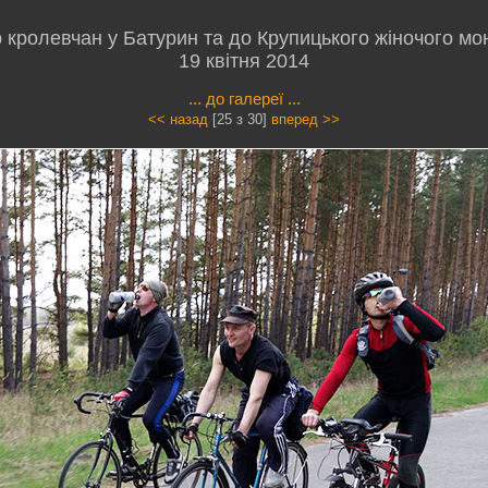
 кролевчан у Батурин та до Крупицького жіночого мо
19 квітня 2014
... до галереї ...
<< назад
[25 з 30]
вперед >>