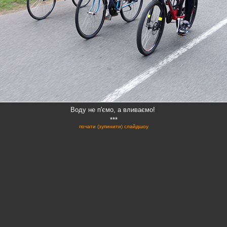
Воду не п'ємо, а вливаємо!
***
почати (зупинити) слайдшоу