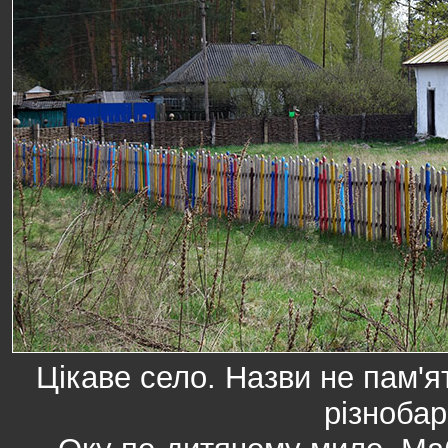
Цікаве село. Назви не пам'я
різноба