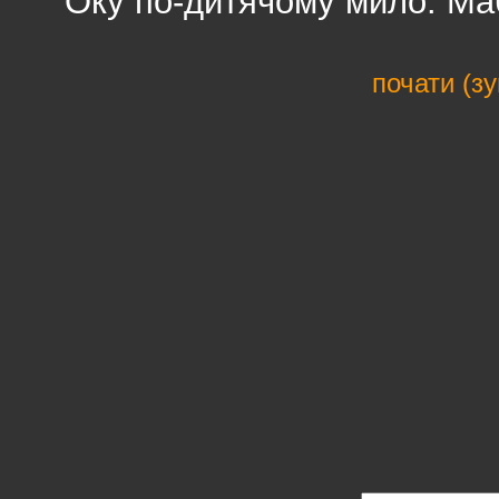
Оку по-дитячому мило. Маб
почати (з