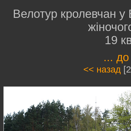
Велотур кролевчан у 
жіночог
19 к
... до
<< назад
[2