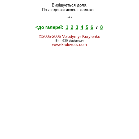
Вирішується доля.
По-людськи якось і жалько...
***
<до галереї:
1
2
3
4
5
6
8
7
©2005-2006 Volodymyr Kurylenko
Ви - 930 відвідувач
www.krolevets.com