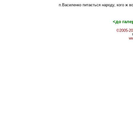
п.Василенко питається народу, кого ж во
<до галер
©2005-20
ww