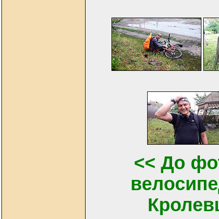
<< До фо
велосипе
Кролевц