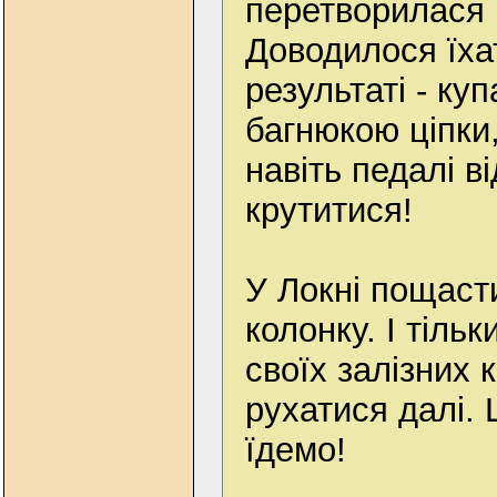
перетворилася 
Доводилося їха
результаті - куп
багнюкою ціпки,
навіть педалі 
крутитися!
У Локні пощаст
колонку. І тільк
своїх залізних 
рухатися далі. 
їдемо!