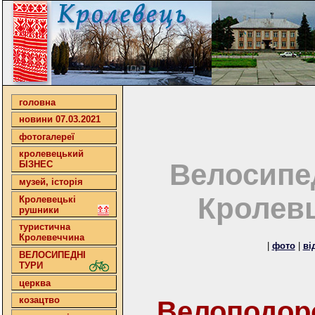
головна
новини 07.03.2021
фотогалереї
кролевецький
Велосипе
БІЗНЕС
музей, історія
Кролевц
Кролевецькі
рушники
туристична
Кролевеччина
|
фото
|
ві
ВЕЛОСИПЕДНІ
ТУРИ
церква
козацтво
Велоподор