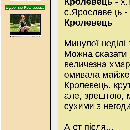
Кролевець
- х.
Відео про Кролевець:
с.Ярославець - 
Кролевець
Минулої неділі
Можна сказати 
величезна хмара
омивала майже 
Кролевець, кру
але, зрештою,
сухими з негоди
А от після...