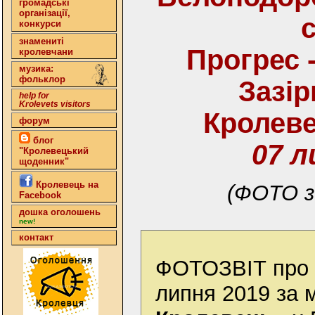
громадські
організації,
конкурси
знамениті
Прогрес 
кролевчани
музика:
фольклор
Зазір
help for
Krolevets visitors
Кролев
форум
блог
07 л
"Кролевецький
щоденник"
Кролевець на
(ФОТО з
Facebook
дошка оголошень
new!
контакт
ФОТОЗВІТ про 
липня 2019 за 