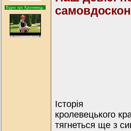
самовдоскон
Відео про Кролевець:
Історія
кролевецького кр
тягнеться ще з си