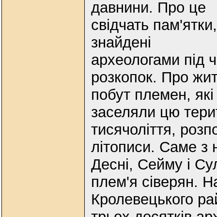
давнини. Про це
свідчать пам'ятки,
знайдені
археологами під 
розкопок. Про жит
побут племен, які
заселяли цю терит
тисячоліття, розп
літописи. Саме з 
Десні, Сейму і Су
плем'я сіверян. Н
Кролевецького ра
трьох десятків ар