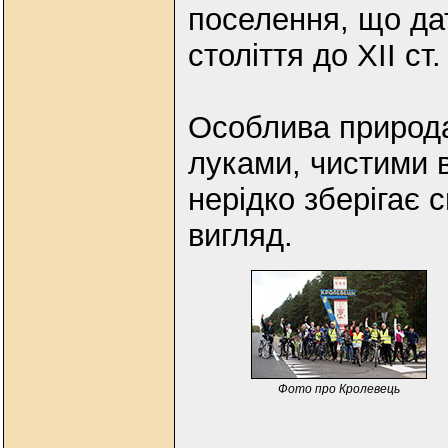
поселення, що дат
століття до ХІІ ст.
Особлива природа
луками, чистими 
нерідко зберігає 
вигляд.
Фото про Кролевець