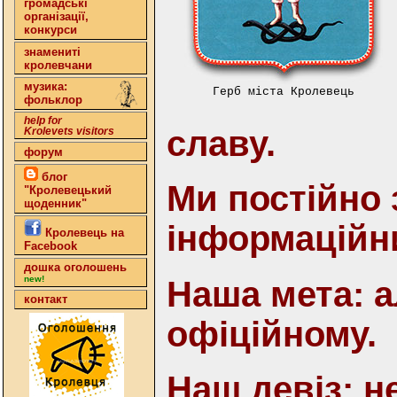
громадські
організації,
конкурси
знамениті
кролевчани
музика:
Герб міста Кролевець
фольклор
help for
славу.
Krolevets visitors
форум
блог
Ми постійно
"Кролевецький
щоденник"
інформаційн
Кролевець на
Facebook
дошка оголошень
new!
Наша мета: 
контакт
офіційному.
Наш девіз: н