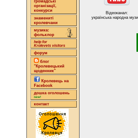
громадські
організації,
конкурси
Відеоканал:
українська народна муз
знамениті
кролевчани
музика:
фольклор
help for
Krolevets visitors
форум
блог
"Кролевецький
щоденник"
Кролевець на
Facebook
дошка оголошень
new!
контакт