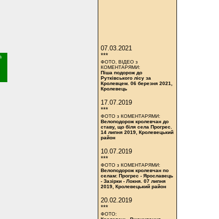
07.03.2021
***
ФОТО, ВІДЕО з
КОМЕНТАРЯМИ:
Піша подорож до
Рутківського лісу за
Кролевцем. 06 березня 2021,
Кролевець
17.07.2019
***
ФОТО з КОМЕНТАРЯМИ:
Велоподорож кролевчан до
ставу, що біля села Прогрес.
14 липня 2019, Кролевецький
район
10.07.2019
***
ФОТО з КОМЕНТАРЯМИ:
Велоподорож кролевчан по
селам: Прогрес - Ярославець
- Зазірки - Локня. 07 липня
2019, Кролевецький район
20.02.2019
***
ФОТО: