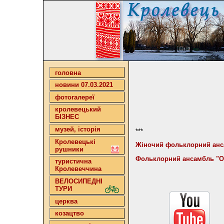
головна
новини 07.03.2021
фотогалереї
кролевецький
БІЗНЕС
музей, історія
***
Кролевецькі
Жіночий фольклорний анса
рушники
Фольклорний ансамбль "Об
туристична
Кролевеччина
ВЕЛОСИПЕДНІ
ТУРИ
церква
козацтво