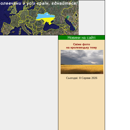
Новини на сайті
Cвіже фото
на кролевецьку тему
Сьогодні:
8 Серпня 2026