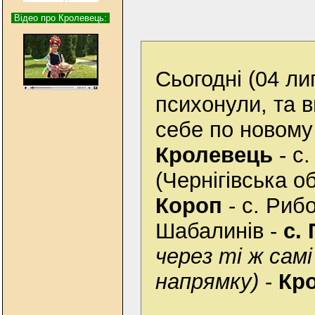
Відео про Кролевець:
Сьогодні (04 ли
психонули, та 
себе по новому
Кролевець
- с.
(Чернігівська об
Короп
- с. Рибо
Шабалинів -
с.
через ті ж сам
напрямку)
-
Кр