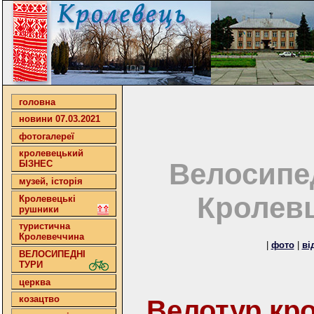
головна
новини 07.03.2021
фотогалереї
кролевецький
Велосипе
БІЗНЕС
музей, історія
Кролевц
Кролевецькі
рушники
туристична
Кролевеччина
|
фото
|
ві
ВЕЛОСИПЕДНІ
ТУРИ
церква
козацтво
Велотур кро