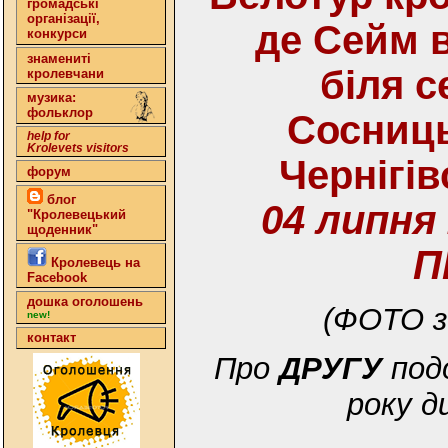
громадські
організації,
де Сейм 
конкурси
знамениті
біля с
кролевчани
музика:
фольклор
Сосниць
help for
Krolevets visitors
Чернігів
форум
блог
04 липня
"Кролевецький
щоденник"
П
Кролевець на
Facebook
дошка оголошень
(ФОТО з
new!
контакт
Про
ДРУГУ
подо
року д