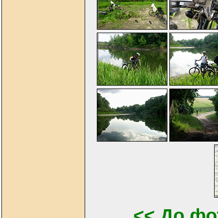
<< До фо