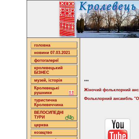
головна
новини 07.03.2021
фотогалереї
кролевецький
БІЗНЕС
музей, історія
***
Кролевецькі
Жіночий фольклорний анса
рушники
Фольклорний ансамбль "Об
туристична
Кролевеччина
ВЕЛОСИПЕДНІ
ТУРИ
церква
козацтво