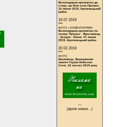
Велоподорож кролевчан до
ставу, що біля села Прогрес.
14 липня 2019, Кролевецький
район
10.07.2019
***
ФОТО з КОМЕНТАРЯМИ:
Велоподорож кролевчан по
селам: Прогрес - Ярославець
- Зазірки - Локня. 07 липня
2019, Кролевецький район
20.02.2019
***
ФОТО:
Кролевець. Вшанування
пам'яті Героїв Небесної
Сотні. 20 лютого 2019 року
---
(архів новин...)