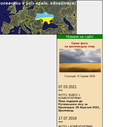
Новини на сайті
Cвіже фото
на кролевецьку тему
Сьогодні:
8 Серпня 2026
07.03.2021
***
ФОТО, ВІДЕО з
КОМЕНТАРЯМИ:
Піша подорож до
Рутківського лісу за
Кролевцем. 06 березня 2021,
Кролевець
17.07.2019
***
ФОТО з КОМЕНТАРЯМИ: