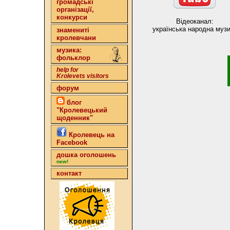
громадські
організації,
конкурси
Відеоканал:
українська народна муз
знамениті
кролевчани
музика:
фольклор
help for
Krolevets visitors
форум
блог
"Кролевецький
щоденник"
Кролевець на
Facebook
дошка оголошень
new!
контакт