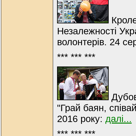
Кроле
Незалежності Укра
волонтерів. 24 се
*** *** ***
Дубов
"Грай баян, співа
2016 року:
далі...
*** *** ***