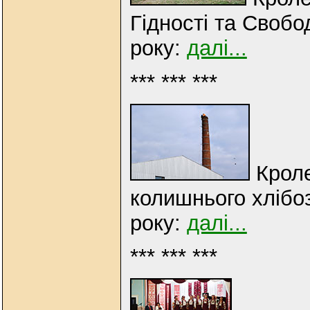
Гідності та Свобо
року:
далі...
*** *** ***
Кроле
колишнього хлібо
року:
далі...
*** *** ***