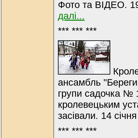
Фото та ВІДЕО. 19
далі...
*** *** ***
Кроле
ансамбль "Берегин
групи садочка № 
кролевецьким уст
засівали.
14 січня
*** *** ***