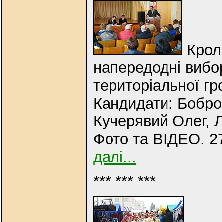
Крол
напередодні вибор
територіальної г
Кандидати: Бобро
Кучерявий Олег, 
Фото та ВІДЕО. 27
далі...
*** *** ***