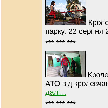
Кроле
парку. 22 серпня 
*** *** ***
Кроле
АТО від кролевчан
далі...
*** *** ***