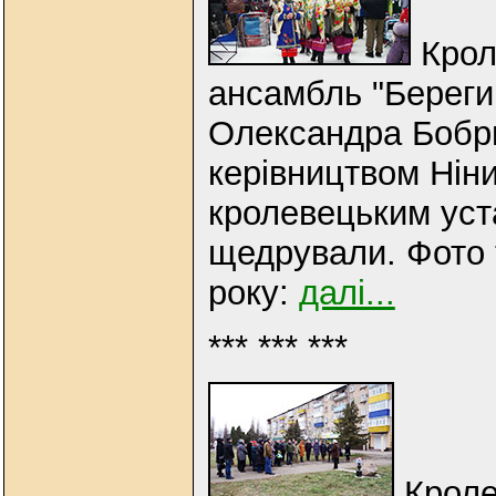
Крол
ансамбль "Береги
Олександра Бобри
керівництвом Нін
кролевецьким уст
щедрували. Фото 
року:
далі...
*** *** ***
Кроле