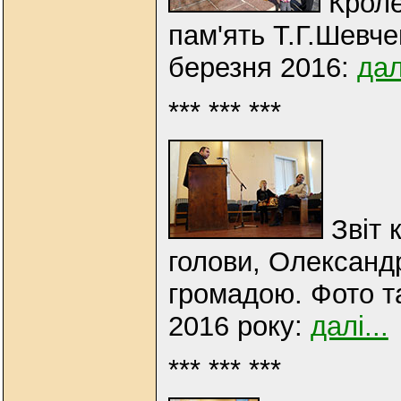
Кроле
пам'ять Т.Г.Шевче
березня 2016:
дал
*** *** ***
Звіт 
голови, Олександ
громадою. Фото т
2016 року:
далі...
*** *** ***