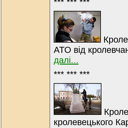
*** *** ***
Кроле
АТО від кролевчан
далі...
*** *** ***
Кроле
кролевецького Ка