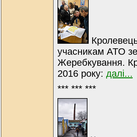
Кролевець
учасникам АТО зе
Жеребкування. Кр
2016 року:
далі...
*** *** ***