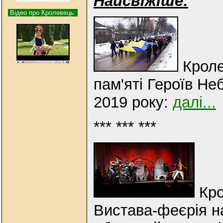
Найсвіжіше:
Відео про Кролевець:
Кроле
пам'яті Героїв Не
2019 року:
далі...
*** *** ***
Кро
Вистава-феєрія н