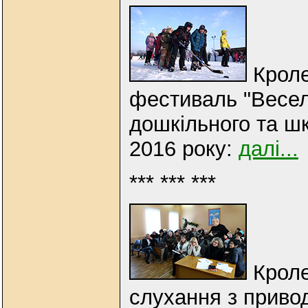
Кроле
фестиваль "Веселі
дошкільного та шк
2016 року:
далі...
*** *** ***
Кроле
слухання з приво