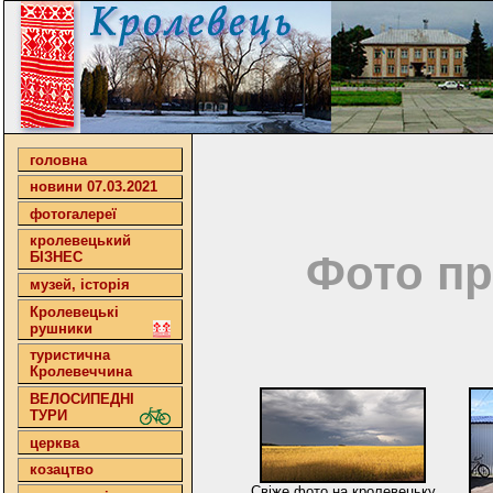
головна
новини 07.03.2021
фотогалереї
кролевецький
Фото пр
БІЗНЕС
музей, історія
Кролевецькі
рушники
туристична
Кролевеччина
ВЕЛОСИПЕДНІ
ТУРИ
церква
козацтво
Свіже фото на кролевецьку