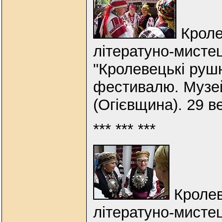
Кроле
літератуно-мисте
"Кролевецькі рушн
фестивалю. Музей
(Огієвщина). 29 в
*** *** ***
Кролев
літератуно-мисте