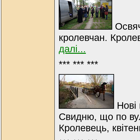
Освяч
кролевчан. Кролев
далі...
*** *** ***
Нові 
Свидню, що по вул
Кролевець, квітен