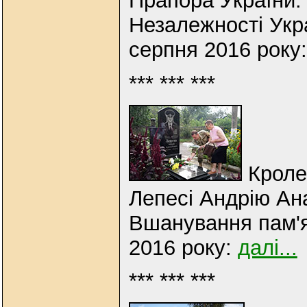
Прапора України.
Незалежності Укр
серпня 2016 року
*** *** ***
Кролев
Лепесі Андрію Ан
Вшанування пам'ят
2016 року:
далі...
*** *** ***