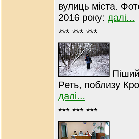
вулиць міста. Фот
2016 року:
далі...
*** *** ***
Піший 
Реть, поблизу Кро
далі...
*** *** ***