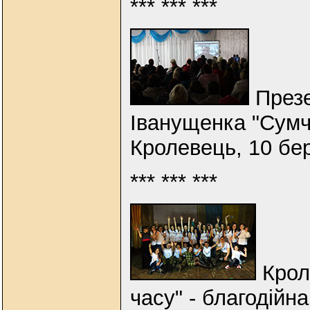
*** *** ***
Презе
Іванущенка "Сумча
Кролевець, 10 бе
*** *** ***
Крол
часу" - благодійн