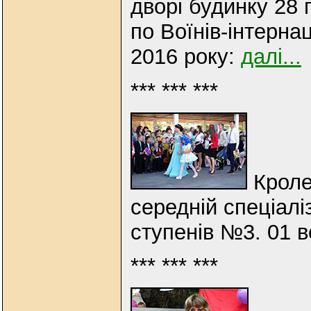
дворі будинку 28 
по Воїнів-інтернац
2016 року:
далі...
*** *** ***
Кроле
середній спеціаліз
ступенів №3. 01 
*** *** ***