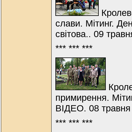
Кролеве
слави. Мітинг. Де
світова.. 09 трав
*** *** ***
Кроле
примирення. Мітин
ВІДЕО. 08 травня
*** *** ***