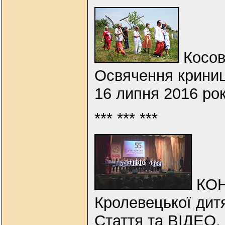
Косов
Освячення криниц
16 липня 2016 ро
*** *** ***
КОН
Кролевецької дит
Стаття та ВІДЕО.