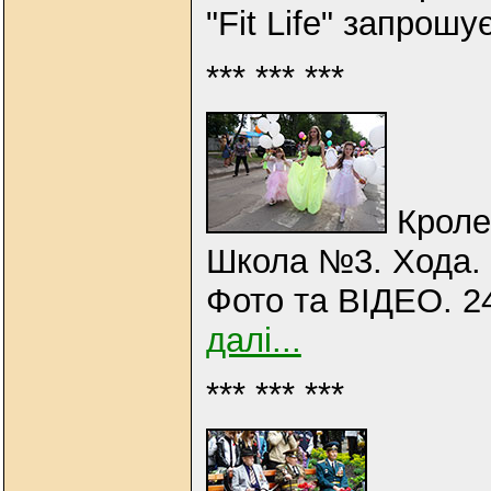
"Fit Life" запрошу
*** *** ***
Кролев
Школа №3. Хода.
Фото та ВІДЕО. 2
далі...
*** *** ***