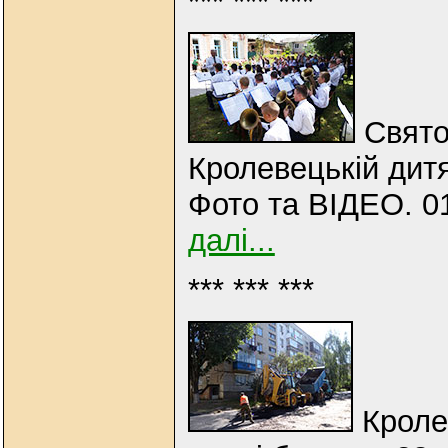
*** *** ***
Свято
Кролевецькій дитя
Фото та ВІДЕО. 0
далі...
*** *** ***
Кроле