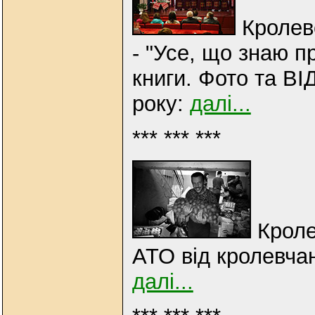
Кролев
- "Усе, що знаю п
книги. Фото та ВІ
року:
далі...
*** *** ***
Кроле
АТО від кролевчан
далі...