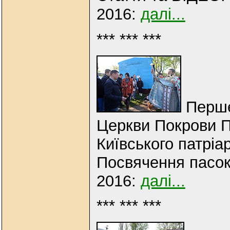
2016:
далі...
*** *** ***
Перше
Церкви Покрови П
Київського патріар
Посвячення пасок
2016:
далі...
*** *** ***