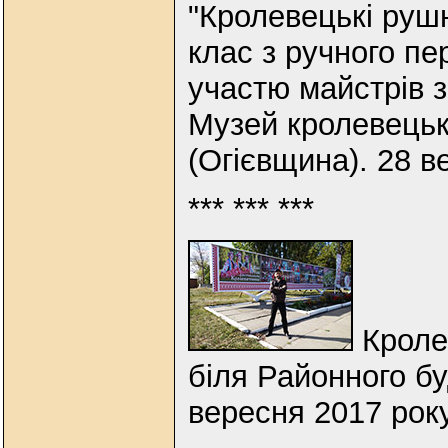
"Кролевецькі руш
клас з ручного пе
участю майстрів з
Музей кролевецьк
(Огієвщина). 28 в
*** *** ***
Кроле
біля Районного бу
вересня 2017 рок