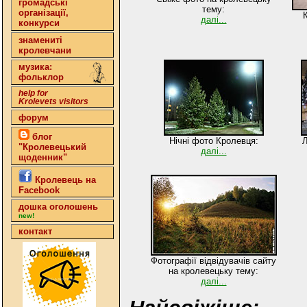
громадські
тему:
організації,
К
далі...
конкурси
знамениті
кролевчани
музика:
фольклор
help for
Krolevets visitors
форум
блог
Нічні фото Кролевця:
Л
"Кролевецький
далі...
щоденник"
Кролевець на
Facebook
дошка оголошень
new!
контакт
Фотографії відвідувачів сайту
на кролевецьку тему:
далі...