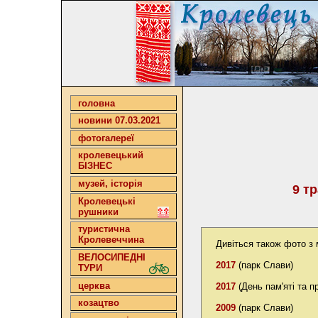
головна
новини 07.03.2021
фотогалереї
кролевецький
БІЗНЕС
музей, історія
9 т
Кролевецькі
рушники
туристична
Кролевеччина
Дивіться також фото з м
ВЕЛОСИПЕДНІ
2017
(парк Слави)
ТУРИ
церква
2017
(День пам'яті та 
козацтво
2009
(парк Слави)