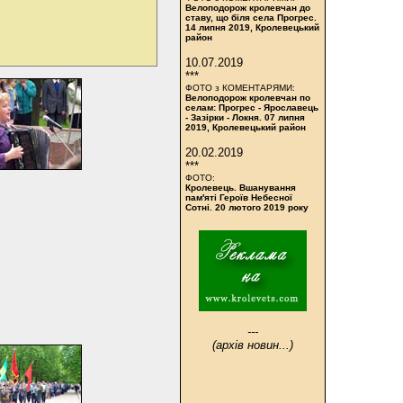
Велоподорож кролевчан до
ставу, що біля села Прогрес.
14 липня 2019, Кролевецький
район
10.07.2019
***
ФОТО з КОМЕНТАРЯМИ:
Велоподорож кролевчан по
селам: Прогрес - Ярославець
- Зазірки - Локня. 07 липня
2019, Кролевецький район
20.02.2019
***
ФОТО:
Кролевець. Вшанування
пам'яті Героїв Небесної
Сотні. 20 лютого 2019 року
---
(архів новин...)