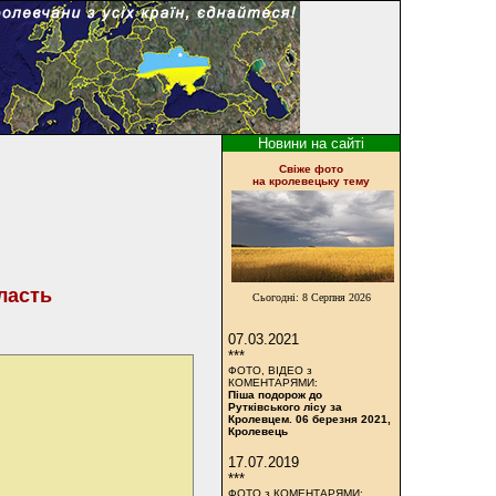
Новини на сайті
Cвіже фото
на кролевецьку тему
ласть
Сьогодні:
8 Серпня 2026
07.03.2021
***
ФОТО, ВІДЕО з
КОМЕНТАРЯМИ:
Піша подорож до
Рутківського лісу за
Кролевцем. 06 березня 2021,
Кролевець
17.07.2019
***
ФОТО з КОМЕНТАРЯМИ: