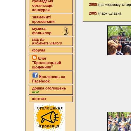
громадські
2009
(на міському стаді
організації,
конкурси
2005
(парк Слави)
знамениті
кролевчани
музика:
фольклор
help for
Krolevets visitors
форум
блог
"Кролевецький
щоденник"
Кролевець на
Facebook
дошка оголошень
new!
контакт