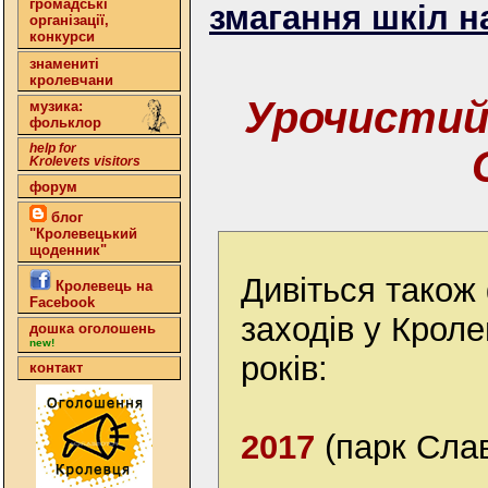
громадські
змагання шкіл на
організації,
конкурси
знамениті
кролевчани
Урочистий
музика:
фольклор
help for
Krolevets visitors
форум
блог
"Кролевецький
щоденник"
Дивіться також 
Кролевець на
Facebook
заходів у Кроле
дошка оголошень
new!
років:
контакт
2017
(парк Сла