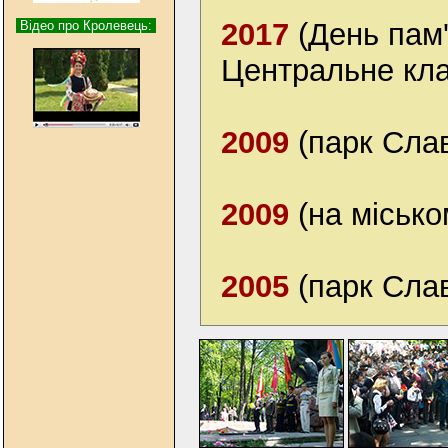
2017
(День пам'
Відео про Кролевець:
Центральне кл
2009
(парк Сла
2009
(на місько
2005
(парк Сла