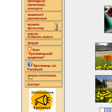
громадські
організації,
конкурси
знамениті
кролевчани
музика:
фольклор
help for
Krolevets visitors
форум
блог
"Кролевецький
щоденник"
Кролевець на
Facebook
дошка оголошень
new!
контакт