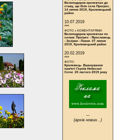
Велоподорож кролевчан до
ставу, що біля села Прогрес.
14 липня 2019, Кролевецький
район
10.07.2019
***
ФОТО з КОМЕНТАРЯМИ:
Велоподорож кролевчан по
селам: Прогрес - Ярославець
- Зазірки - Локня. 07 липня
2019, Кролевецький район
20.02.2019
***
ФОТО:
Кролевець. Вшанування
пам'яті Героїв Небесної
Сотні. 20 лютого 2019 року
---
(архів новин...)