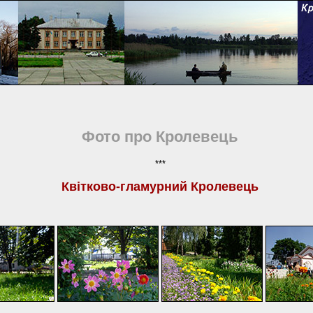
Фото про Кролевець
***
Квітково-гламурний Кролевець