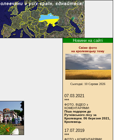
Новини на сайті
Cвіже фото
на кролевецьку тему
Сьогодні:
10 Серпня 2026
07.03.2021
***
ФОТО, ВІДЕО з
КОМЕНТАРЯМИ:
Піша подорож до
Рутківського лісу за
Кролевцем. 06 березня 2021,
Кролевець
17.07.2019
***
ФОТО з КОМЕНТАРЯМИ: